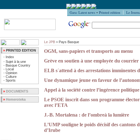
-
|
Gara: Latest news
Printed edition
Le Journa
Le JPB
> Pays Basque
»
PRINTED EDITION
OGM, sans-papiers et transports au menu
-
Index
Grève en soutien à une employée du courrier
-
Sujet à la une
-
Basque Country
-
Local
ELB s´attend à des arrestations imminentes d
-
Opinion
-
Culture
Une dynamique jeune en faveur de l’autonom
-
Sports
Appel à la société contre l’ingérence politique
»
DOCUMENTS
Le PSOE inscrit dans son programme électora
»
Hemeroteka
avec l’ETA
J.-B. Mortalena : de l’ombreà la lumière
L’UMP souligne le poids décisif des cantons de
d’Irube