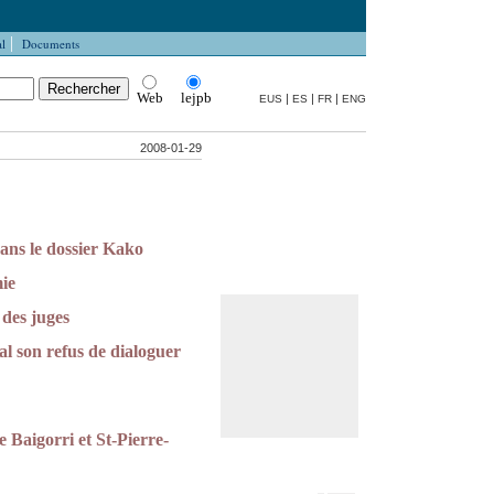
|
l
Documents
Web
lejpb
|
|
|
EUS
ES
FR
ENG
2008-01-29
ans le dossier Kako
ie
 des juges
l son refus de dialoguer
 Baigorri et St-Pierre-