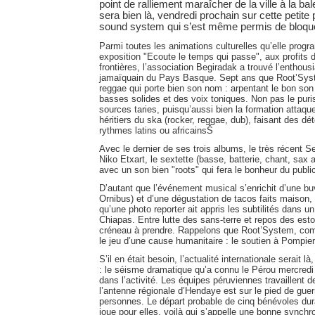
point de ralliement maraîcher de la ville à la bal
sera bien là, vendredi prochain sur cette petite
sound system qui s’est même permis de bloquer
Parmi toutes les animations culturelles qu’elle prog
exposition "Ecoute le temps qui passe", aux profits
frontières, l’association Begiradak a trouvé l’enthou
jamaïquain du Pays Basque. Sept ans que Root’Sy
reggae qui porte bien son nom : arpentant le bon son
basses solides et des voix toniques. Non pas le puri
sources taries, puisqu’aussi bien la formation attaq
héritiers du ska (rocker, reggae, dub), faisant des d
rythmes latins ou africainsŠ
Avec le dernier de ses trois albums, le très récent S
Niko Etxart, le sextette (basse, batterie, chant, sax a
avec un son bien "roots" qui fera le bonheur du publi
D’autant que l’événement musical s’enrichit d’une bu
Ornibus) et d’une dégustation de tacos faits maison, d
qu’une photo reporter ait appris les subtilités dans 
Chiapas. Entre lutte des sans-terre et repos des est
créneau à prendre. Rappelons que Root’System, comm
le jeu d’une cause humanitaire : le soutien à Pompier
S’il en était besoin, l’actualité internationale serait là,
: le séisme dramatique qu’a connu le Pérou mercredi 
dans l’activité. Les équipes péruviennes travaillent 
l’antenne régionale d’Hendaye est sur le pied de gue
personnes. Le départ probable de cinq bénévoles dur
joue pour elles, voilà qui s’appelle une bonne synchro