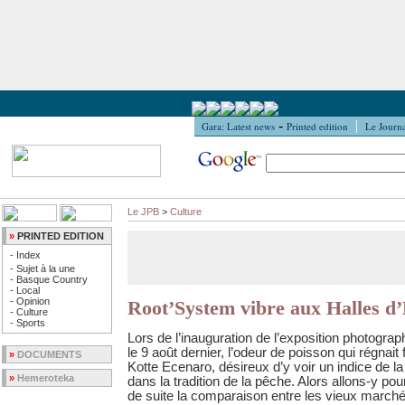
-
|
Gara: Latest news
Printed edition
Le Journa
Le JPB
>
Culture
»
PRINTED EDITION
-
Index
-
Sujet à la une
-
Basque Country
-
Local
-
Opinion
Root’System vibre aux Halles d
-
Culture
-
Sports
Lors de l’inauguration de l’exposition photogr
le 9 août dernier, l’odeur de poisson qui régnait
»
DOCUMENTS
Kotte Ecenaro, désireux d’y voir un indice de la g
»
Hemeroteka
dans la tradition de la pêche. Alors allons-y pou
de suite la comparaison entre les vieux marché